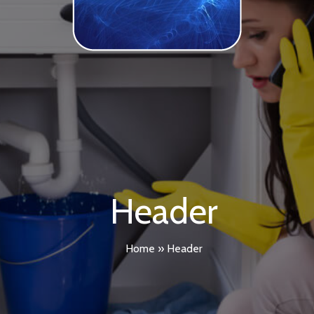
Header
Home
»
Header