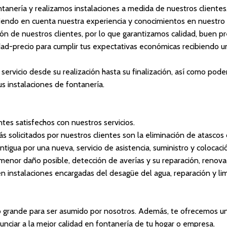
tanería y realizamos instalaciones a medida de nuestros client
niendo en cuenta nuestra experiencia y conocimientos en nuestro 
ción de nuestros clientes, por lo que garantizamos calidad, buen pre
ad-precio para cumplir tus expectativas económicas recibiendo u
 servicio desde su realización hasta su finalización, así como pod
 instalaciones de fontanería.
tes satisfechos con nuestros servicios.
s solicitados por nuestros clientes son la eliminación de atascos
tigua por una nueva, servicio de asistencia, suministro y colocaci
menor daño posible, detección de averías y su reparación, renov
n instalaciones encargadas del desagüe del agua, reparación y li
 grande para ser asumido por nosotros. Además, te ofrecemos u
nciar a la mejor calidad en fontanería de tu hogar o empresa.