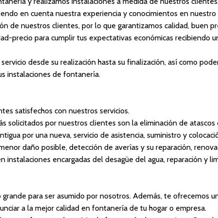
tanería y realizamos instalaciones a medida de nuestros client
niendo en cuenta nuestra experiencia y conocimientos en nuestro 
ción de nuestros clientes, por lo que garantizamos calidad, buen pre
ad-precio para cumplir tus expectativas económicas recibiendo u
 servicio desde su realización hasta su finalización, así como pod
 instalaciones de fontanería.
tes satisfechos con nuestros servicios.
s solicitados por nuestros clientes son la eliminación de atascos
tigua por una nueva, servicio de asistencia, suministro y colocaci
menor daño posible, detección de averías y su reparación, renov
n instalaciones encargadas del desagüe del agua, reparación y li
 grande para ser asumido por nosotros. Además, te ofrecemos u
nciar a la mejor calidad en fontanería de tu hogar o empresa.