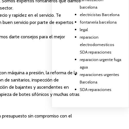
es. Somos expertos fontaneros que damos
barcelona
sector.
electricistas Barcelona
cio y rapidez en el servicio. Te
fontanería barcelona
n buen servicio por parte de expertos
legal
emos darte consejos para el mejor
reparacion
electrodomesticos
SDA reparaciones
reparacion urgente fuga
agua
 con máquina a presión, la reforma de la
reparaciones urgentes
ón de sanitarios, inspección de
Barcelona
ación de bajantes y ascendentes en
SDA reparaciones
mpieza de botes sifónicos y muchas otras
n presupuesto sin compromiso con el