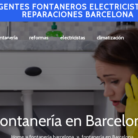
GENTES FONTANEROS ELECTRICIS
REPARACIONES BARCELONA
ntanería
reformas
electricistas
climatización
fontanería en Barcelo
Home
»
fontanería barcelona
»
fontanería en Barcelona