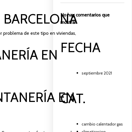
N BARCELONA
No hay comentarios que
mostrar.
r problema de este tipo en viviendas,
FECHA
NERÍA EN
septiembre 2021
NTANERÍA EN
CAT.
cambio calentador gas
climatizacion