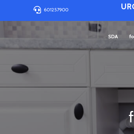
UR
601257900
SDA
fo