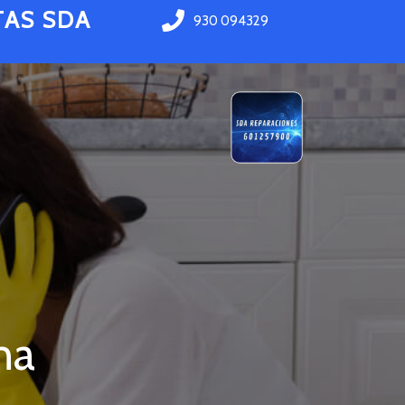
TAS SDA
930 094329
na