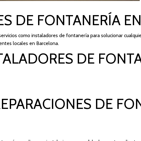
ES DE FONTANERÍA E
rvicios como instaladores de fontanería para solucionar cualquie
entes locales en Barcelona.
TALADORES DE FONTA
REPARACIONES DE FO