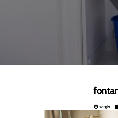
fontan
sergio