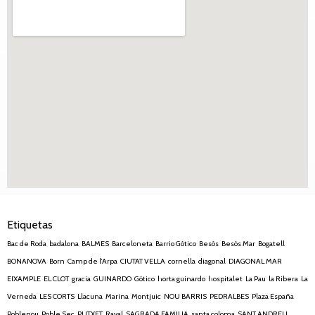
Etiquetas
Bac de Roda
badalona
BALMES
Barceloneta
Barrio Gótico
Besòs
Besòs Mar
Bogatell
BONANOVA
Born
Camp de l’Arpa
CIUTAT VELLA
cornella
diagonal
DIAGONAL MAR
EIXAMPLE
EL CLOT
gracia
GUINARDO
Gótico
horta guinardo
hospitalet
La Pau
la Ribera
La
Verneda
LES CORTS
Llacuna
Marina
Montjuic
NOU BARRIS
PEDRALBES
Plaza España
Poblenou
Poble Sec
PUTXET
Raval
SAGRADA FAMILIA
santa coloma
SANT ANDREU