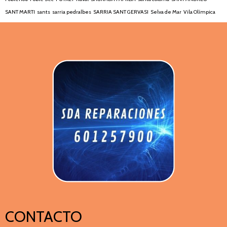
SANT MARTI
sants
sarria pedralbes
SARRIA SANT GERVASI
Selva de Mar
Vila Olímpica
CONTACTO