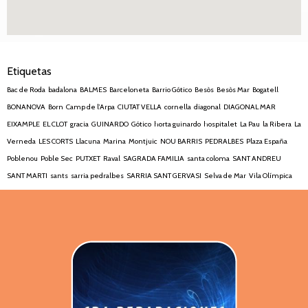
Etiquetas
Bac de Roda
badalona
BALMES
Barceloneta
Barrio Gótico
Besòs
Besòs Mar
Bogatell
BONANOVA
Born
Camp de l’Arpa
CIUTAT VELLA
cornella
diagonal
DIAGONAL MAR
EIXAMPLE
EL CLOT
gracia
GUINARDO
Gótico
horta guinardo
hospitalet
La Pau
la Ribera
La
Verneda
LES CORTS
Llacuna
Marina
Montjuic
NOU BARRIS
PEDRALBES
Plaza España
Poblenou
Poble Sec
PUTXET
Raval
SAGRADA FAMILIA
santa coloma
SANT ANDREU
SANT MARTI
sants
sarria pedralbes
SARRIA SANT GERVASI
Selva de Mar
Vila Olímpica